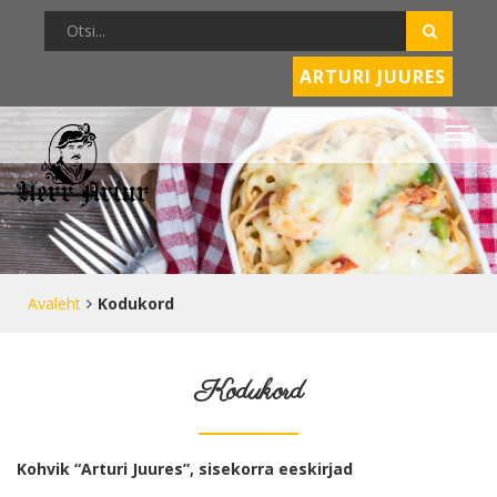
ARTURI JUURES
Avaleht
Kodukord
Kodukord
Kohvik “Arturi Juures”,
sisekorra
eeskirjad