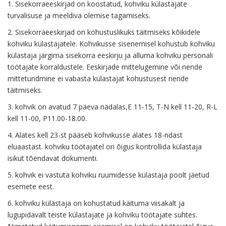
1. Sisekorraeeskirjad on koostatud, kohviku külastajate
turvalisuse ja meeldiva olemise tagamiseks.
2. Sisekorraeeskirjad on kohustuslikuks täitmiseks kõikidele
kohviku külastajatele. Kohvikusse sisenemisel kohustub kohviku
külastaja järgima sisekorra eeskirju ja alluma kohviku personali
töötajate korraldustele. Eeskirjade mittelugemine või nende
mittetundmine ei vabasta külastajat kohustusest nende
täitmiseks.
3. kohvik on avatud 7 päeva nädalas,E 11-15, T-N kell 11-20, R-L
kell 11-00, P11.00-18.00.
4. Alates kell 23-st pääseb kohvikusse alates 18-ndast
eluaastast. kohviku töötajatel on õigus kontrollida külastaja
isikut tõendavat dokumenti.
5. kohvik ei vastuta kohviku ruumidesse külastaja poolt jäetud
esemete eest.
6. kohviku külastaja on kohustatud käituma viisakalt ja
lugupidavalt teiste külastajate ja kohviku töötajate suhtes.