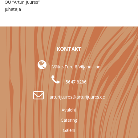
OÜ “Arturi Juures”
juhataja
KONTAKT
Väike-Turu 8 Viljandi linn
5647 8286
arturijuures@arturijuures.ee
Avaleht
Catering
Galerii