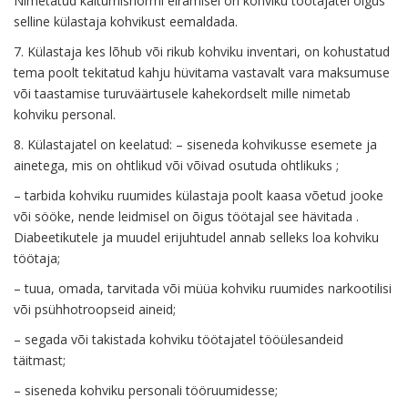
Nimetatud käitumisnormi eiramisel on kohviku töötajatel õigus
selline külastaja kohvikust eemaldada.
7. Külastaja kes lõhub või rikub kohviku inventari, on kohustatud
tema poolt tekitatud kahju hüvitama vastavalt vara maksumuse
või taastamise turuväärtusele kahekordselt mille nimetab
kohviku personal.
8. Külastajatel on keelatud: – siseneda kohvikusse esemete ja
ainetega, mis on ohtlikud või võivad osutuda ohtlikuks ;
– tarbida kohviku ruumides külastaja poolt kaasa võetud jooke
või sööke, nende leidmisel on õigus töötajal see hävitada .
Diabeetikutele ja muudel erijuhtudel annab selleks loa kohviku
töötaja;
– tuua, omada, tarvitada või müüa kohviku ruumides narkootilisi
või psühhotroopseid aineid;
– segada või takistada kohviku töötajatel tööülesandeid
täitmast;
– siseneda kohviku personali tööruumidesse;